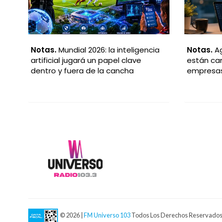
a
Notas.
Agentes IA: qué son y cómo
Notas.
G
están cambiando el trabajo en las
autos qu
empresas
de carril
© 2026 |
FM Universo 103
Todos Los Derechos Reservado