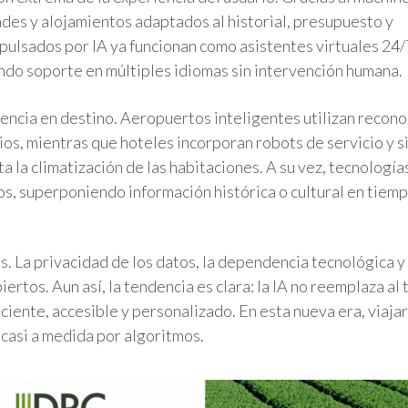
ades y alojamientos adaptados al historial, presupuesto y
pulsados por IA ya funcionan como asistentes virtuales 24/
ndo soporte en múltiples idiomas sin intervención humana.
eriencia en destino. Aeropuertos inteligentes utilizan recon
ios, mientras que hoteles incorporan robots de servicio y 
 la climatización de las habitaciones. A su vez, tecnología
s, superponiendo información histórica o cultural en tiemp
. La privacidad de los datos, la dependencia tecnológica y 
rtos. Aun así, la tendencia es clara: la IA no reemplaza al
iciente, accesible y personalizado. En esta nueva era, viajar
 casi a medida por algoritmos.