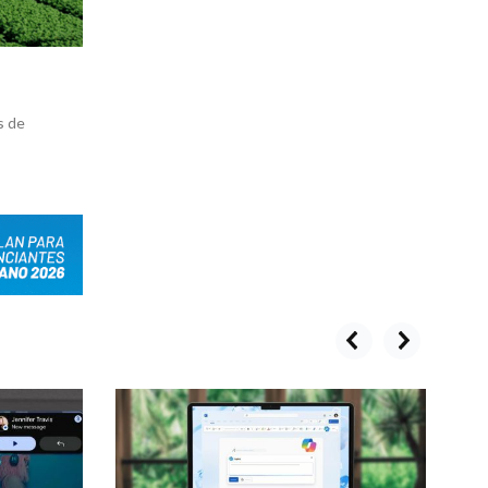
s de
prev
next