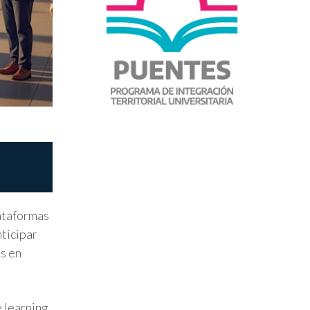
lataformas
nticipar
s en
 learning,