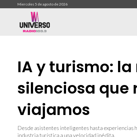
Miercoles 5 de agosto de 2026
IA y turismo: la
silenciosa que
viajamos
Desde asistentes inteligentes hasta experiencias hi
industria turística a una velocidad inédita.