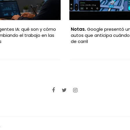
oogle presentó una IA para
Notas.
La inteligencia artifi
e anticipa cuándo cambiar
revoluciona el uso de Word
la productividad
s