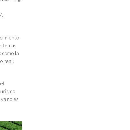
7,
ocimiento
sistemas
s como la
o real.
el
 turismo
 ya no es