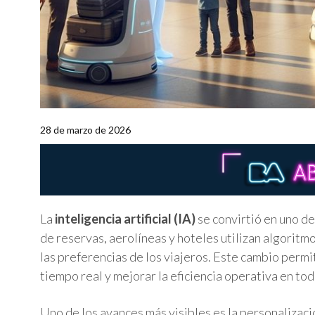
28 de marzo de 2026
La
inteligencia artificial (IA)
se convirtió en uno de
de reservas, aerolíneas y hoteles utilizan algorit
las preferencias de los viajeros. Este cambio perm
tiempo real y mejorar la eficiencia operativa en tod
Uno de los avances más visibles es la personalizaci