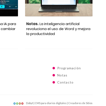
cial
Notas.
La historia de Mario Bros: de
No
 y mejora
fontanero pixelado a ícono global
art
gi
Programación
Notas
Contacto
Dobyt | CMS para diarios digitales | Creadores de Sitios