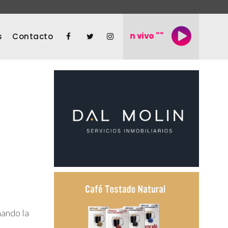
En vivo ""
s
Contacto
mando la