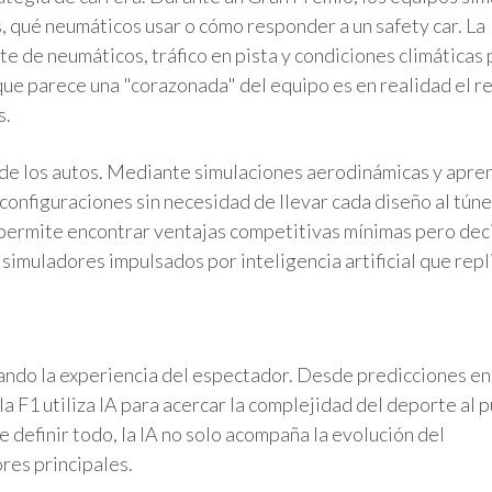
, qué neumáticos usar o cómo responder a un safety car. La
te de neumáticos, tráfico en pista y condiciones climáticas
que parece una "corazonada" del equipo es en realidad el r
s.
o de los autos. Mediante simulaciones aerodinámicas y apre
configuraciones sin necesidad de llevar cada diseño al túne
y permite encontrar ventajas competitivas mínimas pero deci
 simuladores impulsados por inteligencia artificial que repl
rmando la experiencia del espectador. Desde predicciones e
la F1 utiliza IA para acercar la complejidad del deporte al p
efinir todo, la IA no solo acompaña la evolución del
res principales.