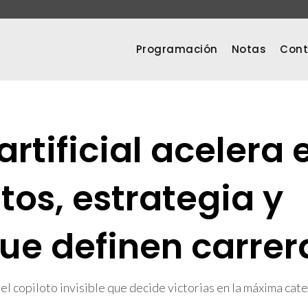
Programación
Notas
Cont
artificial acelera 
tos, estrategia y
ue definen carrer
n el copiloto invisible que decide victorias en la máxima cat