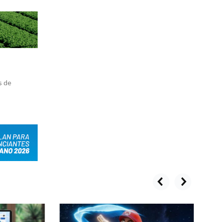
s de
prev
next