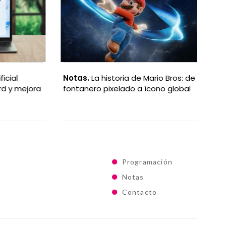
cial
Notas.
La historia de Mario Bros: de
No
 y mejora
fontanero pixelado a ícono global
art
gi
Programación
Notas
Contacto