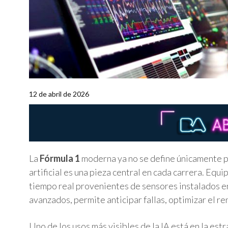
12 de abril de 2026
La
Fórmula 1
moderna ya no se define únicamente por
artificial es una pieza central en cada carrera. Eq
tiempo real provenientes de sensores instalados e
avanzados, permite anticipar fallas, optimizar el r
Uno de los usos más visibles de la IA está en la es