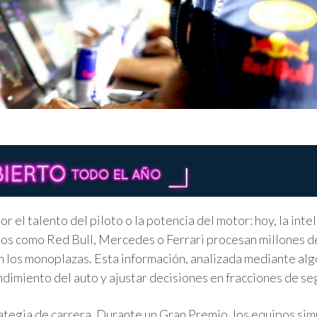
 el talento del piloto o la potencia del motor: hoy, la inte
uipos como Red Bull, Mercedes o Ferrari procesan millones d
n los monoplazas. Esta información, analizada mediante al
endimiento del auto y ajustar decisiones en fracciones de s
trategia de carrera. Durante un Gran Premio, los equipos sim