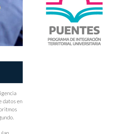
ligencia
e datos en
goritmos
egundo.
ulan