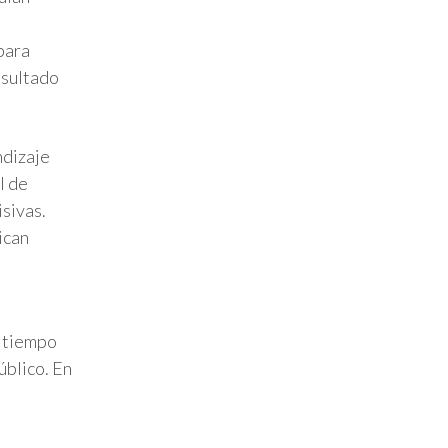
 para
esultado
ndizaje
l de
sivas.
ican
n tiempo
úblico. En