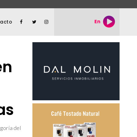
En vivo "La Tarde de Univ
acto
en
as
egoría del