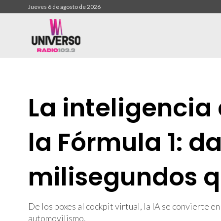
Jueves 6 de agosto de 2026
La inteligencia 
la Fórmula 1: da
milisegundos q
De los boxes al cockpit virtual, la IA se convierte e
automovilismo.